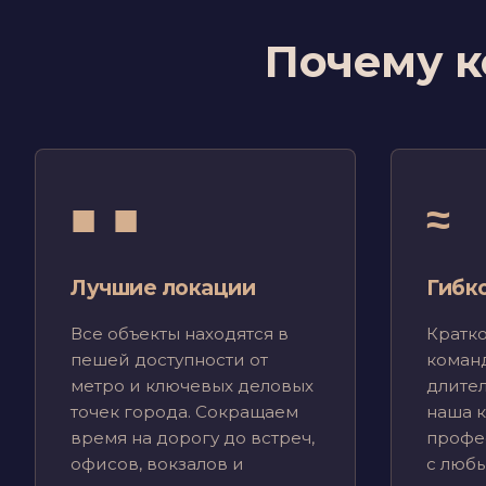
Почему к
■ ■
≈
Лучшие локации
Гибк
Все объекты находятся в
Кратк
пешей доступности от
коман
метро и ключевых деловых
длите
точек города. Сокращаем
наша 
время на дорогу до встреч,
профе
офисов, вокзалов и
с люб