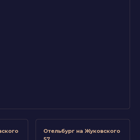
вского
Отельбург на Жуковского
57