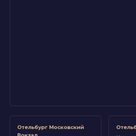
Отельбург Московский
Отельб
Вокзал