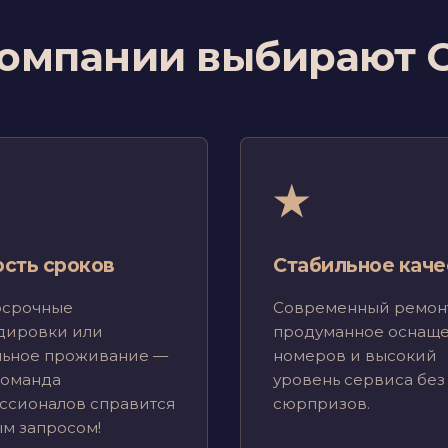
омпании выбирают 
★
ость сроков
Стабильное каче
осрочные
Современный ремонт
дировки или
продуманное оснащ
льное проживание —
номеров и высокий
команда
уровень сервиса без
ссионалов справится
сюрпризов.
ым запросом!