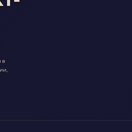
 в
ии,