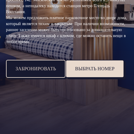
пешком, а неподалеку находится станция метро Площадь
Восстания.
Мы можем предложить платное парковочное место во дворе дома,
который является тихим и закрытым. При наличии возможности,
раннее заселение может быть организовано за дополнительную
плату. Также имеется шкаф с ключом, где можно оставить вещи в
любое время.
ЗАБРОНИРОВАТЬ
ВЫБРАТЬ НОМЕР
ПОЧЕМУ
ВЫБИРАЮТ НАС
ИДЕАЛЬНОЕ
01
РАСПОЛОЖЕНИЕ