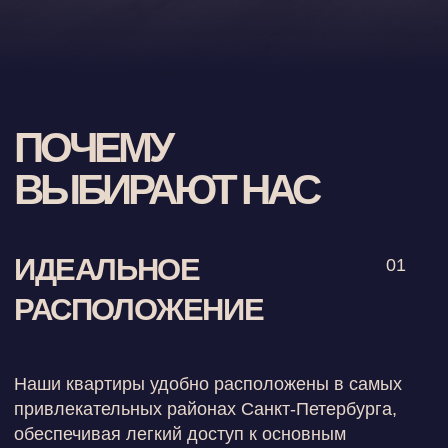
Наши квартиры удобно расположены в самых
привлекательных районах Санкт-Петербурга,
обеспечивая легкий доступ к основным
достопримечательностям, магазинам и
ресторанам.
ПОЛНЫЙ НАБОР
02
УДОБСТВ
Наши квартиры оснащены всем необходимым
для комфортного проживания, включая
полностью оборудованные кухни, удобные
кровати, бесплатный Wi-Fi и многое другое
03
ПРОФЕССИОНАЛЬНАЯ
КОМАНДА
Мы круглосуточно на связи и всегда готовы
помочь вам с любыми вопросами и
пожеланиями, чтобы ваше пребывание было